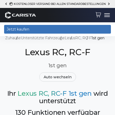
Zum Inhalt springen
KOSTENLOSER VERSAND BEI ALLEN STANDARDBESTELLUNGEN
Carista
Warenkor
Menü
Jetzt kaufen
Zuhause
Unterstützte Fahrzeuge
Lexus
RC, RC-F
1st gen
Lexus RC, RC-F
1st gen
Auto wechseln
Ihr
Lexus RC, RC-F 1st gen
wird
unterstützt
130 Funktionen verfügbar