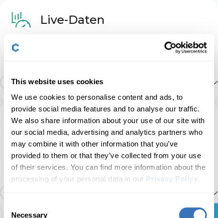
Heizung und Klima
9
Live-Daten
ABS
Überwachen Sie die Live-Datenparameter Ihres
Instrumente: Displays und Navigation
4
Autos und beheben Sie Probleme mit Ihrem
Fahrzeug in Echtzeit.
Motor
Lichter: Automatische
1
This website uses cookies
3
Mehr anzeigen
We use cookies to personalise content and ads, to
Heizung und Klimatisierung
Motordaten
provide social media features and to analyse our traffic.
Lichter: Außenbeleuchtung
7
Dienstleistung
We also share information about your use of our site with
our social media, advertising and analytics partners who
Informationen zu Kilometerstand des
Reifendrucküberwachung
Führen Sie Wartungsarbeiten ohne die Hilfe eines
may combine it with other information that you’ve
Fahrzeugs
Mechanikers durch und ersparen Sie sich
Lichter: Innenbeleuchtung
7
provided to them or that they’ve collected from your use
Wartezeiten und zusätzliche Kosten in der
of their services. You can find more information about the
Werkstatt.
Aufbau-/Komfortsystem
processing of your personal data in our
Privacy Policy
.
Grundlegende OBD2-Live-Daten
Verriegeln: Automatisch
6
4
Mehr anzeigen
Consent
📖
Die beworbenen Funktionen können durch die
Kombi-Instrument
Necessary
Reifendrucksensoren (TPMS)
Selection