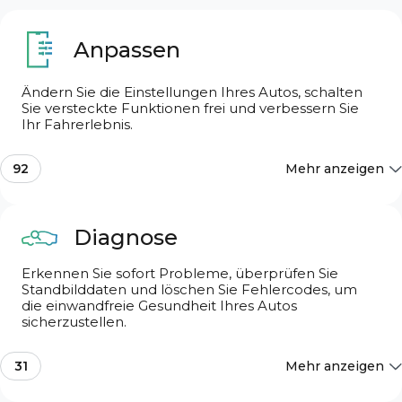
Anpassen
Ändern Sie die Einstellungen Ihres Autos, schalten
Sie versteckte Funktionen frei und verbessern Sie
Suchfunktionen
Ihr Fahrerlebnis.
92
Mehr anzeigen
Suchfunktionen
Die beliebtesten
10
Diagnose
Erkennen Sie sofort Probleme, überprüfen Sie
Klingeltöne und Warnungen
6
Standbilddaten und löschen Sie Fehlercodes, um
die einwandfreie Gesundheit Ihres Autos
sicherzustellen.
Fahrerassistent
2
31
Mehr anzeigen
Basis OBD2