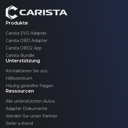
Abstandsregeltempomat
Produkte
Schiebedach
Carista EVO Adapter
Carista OBD Adapter
Fensterhebermotor Fahrerseite
Carista OBD2 App
Carista Bundle
Unterstützung
Fensterhebermotor Beifahrerseite
Kontaktieren Sie uns
Hilfezentrum
Häufig gestellte Fragen
CAN-Netzwerk-Gateway
Ressourcen
Alle unterstützten Autos
Adapter Dokumente
Spurwechselassistent (Slave)
Werden Sie unser Partner
Refer a friend