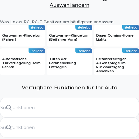
Auswahl ändern
Was Lexus RC, RC-F Besitzer am häufigsten anpassen
Beliebt
Beliebt
Beliebt
Gurtwarner-Klingelton
Gurtwarner-Klingelton
Dauer Coming-Home
(Fahrer)
(Beifahrer Vorn)
Lights
Beliebt
Beliebt
Beliebt
Automatische
Türen Per
Beifahrerseitigen
Türverriegelung Beim
Fernbedienung
Außenspiegel Im
Fahren
Entriegeln
Rückwärtsgang
Absenken
Verfügbare Funktionen für Ihr Auto