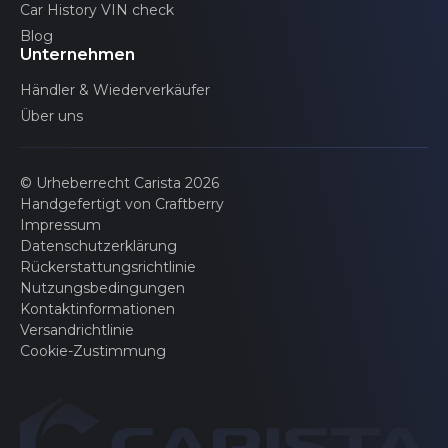
Car History VIN check
Fahrersitz
Blog
Unternehmen
Händler & Wiederverkäufer
Beifahrersitz vorn
Über uns
ASC
© Urheberrecht Carista 2026
Handgefertigt von Craftberry
Impressum
Fensterhauptschalter
Datenschutzerklärung
Rückerstattungsrichtlinie
Nutzungsbedingungen
Kontaktinformationen
Spiegel rechts
Versandrichtlinie
Cookie-Zustimmung
Spiegel links