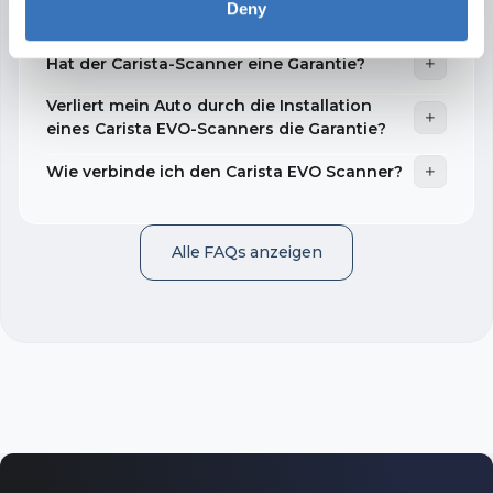
Deny
Fahrzeugdaten geschützt?
Kofferraum
2
Hat der Carista-Scanner eine Garantie?
Kollisionsschutzsystem 2
Verliert mein Auto durch die Installation
Fenster und Schiebedach
11
eines Carista EVO-Scanners die Garantie?
Adaptives Kurvenlicht
Wie verbinde ich den Carista EVO Scanner?
Die beworbenen Funktionen können durch die
spezifischen Konfigurationen Ihres Fahrzeugs
eingeschränkt sein.
Stromquellensteuerung
Alle FAQs anzeigen
Federung mit Niveauregulierung
Spurwechselassistent