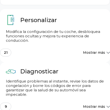
Personalizar
Modifica la configuración de tu coche, desbloquea
funciones ocultas y mejora tu experiencia de
Buscar funciones
conducción.
21
Mostrar más
Buscar funciones
Las más populares
5
Diagnosticar
Identifique problemas al instante, revise los datos de
Luces: Diurnas (DRL)
1
congelación y borre los códigos de error para
garantizar que la salud de su automóvil sea
impecable.
Luces: Interiores
6
9
Mostrar más