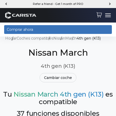
Ir al contenido
Refer a friend - Get 1 month of PRO
Carista
Carrito
Menú
Comprar ahora
Hogar
Coches compatibles
Nissan
March
4th gen (K13)
Nissan March
4th gen (K13)
Cambiar coche
Tu
Nissan March 4th gen (K13)
es
compatible
37 funciones disponibles