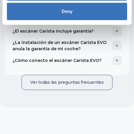
¿Es seguro usar la aplicación y el escáner
Deny
Carista, y cómo se protege la información
de mi vehículo?
¿El escáner Carista incluye garantía?
¿La instalación de un escáner Carista EVO
anula la garantía de mi coche?
¿Cómo conecto el escáner Carista EVO?
Ver todas las preguntas frecuentes