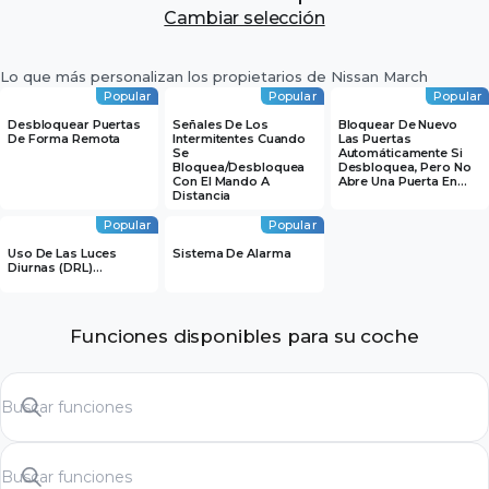
Cambiar selección
Lo que más personalizan los propietarios de Nissan March
Popular
Popular
Popular
Desbloquear Puertas
Señales De Los
Bloquear De Nuevo
De Forma Remota
Intermitentes Cuando
Las Puertas
Se
Automáticamente Si
Bloquea/desbloquea
Desbloquea, Pero No
Con El Mando A
Abre Una Puerta En…
Distancia
Popular
Popular
Uso De Las Luces
Sistema De Alarma
Diurnas (DRL)…
Funciones disponibles para su coche