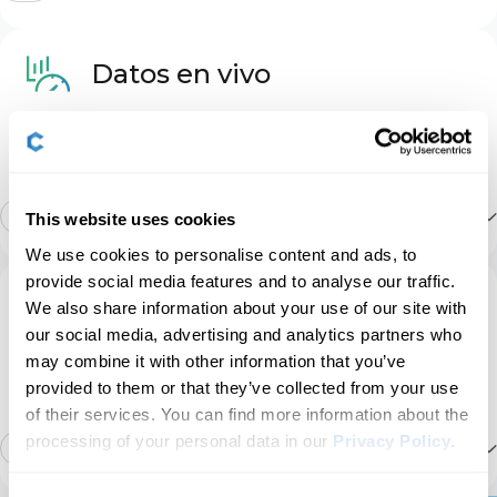
OBD2 Básica
Bloqueo: Automático
4
Datos en vivo
Motor
Monitorea los parámetros de datos en tiempo real
Bloqueo: Pitido y Parpadeo
1
de tu coche y soluciona problemas con tu vehículo
al instante.
Sistema corporal/confort
Bloqueo: Puertas y Alarma
2
4
Mostrar más
This website uses cookies
We use cookies to personalise content and ads, to
Live Data del número de revoluciones de la
ABS
rueda
provide social media features and to analyse our traffic.
Maletero
1
Servicio
We also share information about your use of our site with
our social media, advertising and analytics partners who
Módulo de distribución inteligente de energía
Realice el mantenimiento sin la ayuda de un
Información de la batería del vehículo
al habitáculo del motor (IPDM E/R)
may combine it with other information that you’ve
mecánico y evite el tiempo de espera y los costos
Lunas y Techo Solar
1
provided to them or that they’ve collected from your use
adicionales en el taller.
of their services. You can find more information about the
Transmisión
Datos del motor
processing of your personal data in our
Privacy Policy
.
3
Mostrar más
Las funciones anunciadas pueden estar limitadas
por las configuraciones específicas de su coche.